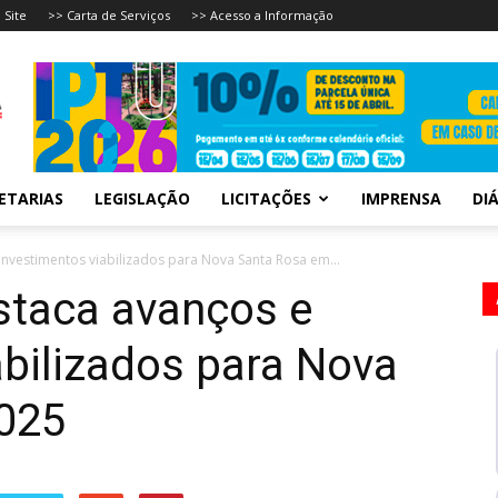
 Site
>> Carta de Serviços
>> Acesso a Informação
ETARIAS
LEGISLAÇÃO
LICITAÇÕES
IMPRENSA
DIÁ
investimentos viabilizados para Nova Santa Rosa em...
staca avanços e
abilizados para Nova
025