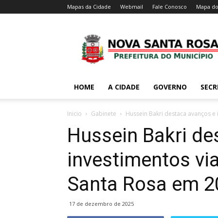
Mapas da Cidade
Webmail
Fale Conosco
Mapa do
HOME
A CIDADE
GOVERNO
SECR
Inicio
Gabinete
Hussein Bakri destaca avanços e 
Hussein Bakri de
investimentos vi
Santa Rosa em 2
17 de dezembro de 2025