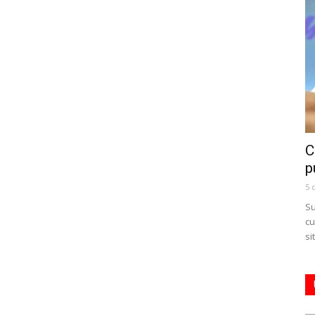
C
p
5 
Su
cu
si