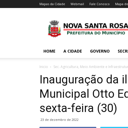
Mapas da Cidade
Webmail
Fale Conosco
Mapa do
HOME
A CIDADE
GOVERNO
SECR
Inicio
Sec. Agricultura, Meio Ambiente e Infraestrutu
Inauguração da 
Municipal Otto E
sexta-feira (30)
23 de dezembro de 2022