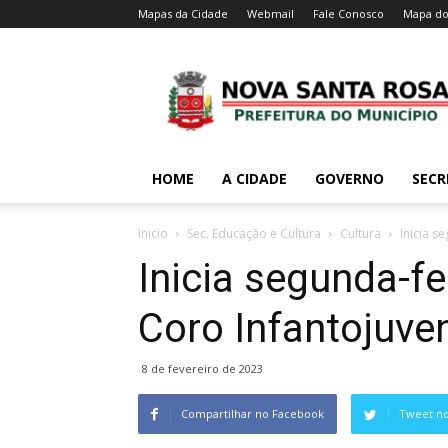
Mapas da Cidade
Webmail
Fale Conosco
Mapa do
HOME
A CIDADE
GOVERNO
SECR
Inicio
Sec. Educação e Cultura
Cultura
Inicia s
Inicia segunda-fe
Coro Infantojuven
8 de fevereiro de 2023
Compartilhar no Facebook
Tweet no