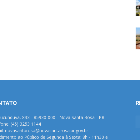
NTATO
R
Tucunduva, 833 - 85930-000 - Nova Santa Rosa - PR
fone: (45) 3253 1144
il: novasantarosa@novasantarosa.pr.gov.br
dimento ao Público de Segunda à Sexta: 8h - 11h30 e