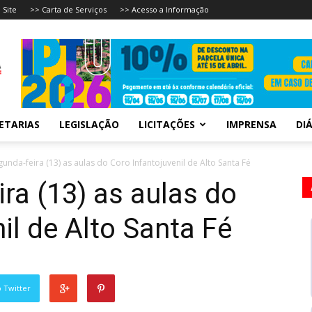
 Site
>> Carta de Serviços
>> Acesso a Informação
ETARIAS
LEGISLAÇÃO
LICITAÇÕES
IMPRENSA
DIÁ
egunda-feira (13) as aulas do Coro Infantojuvenil de Alto Santa Fé
ira (13) as aulas do
il de Alto Santa Fé
 Twitter