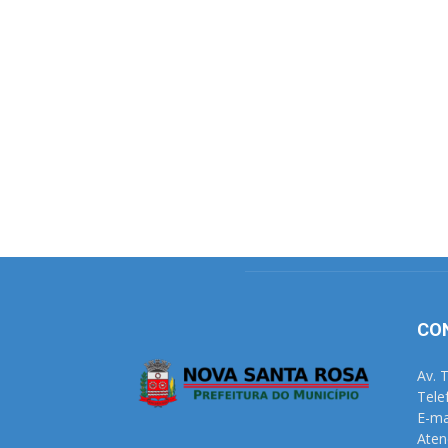
CO
Av. 
Tele
E-ma
Aten