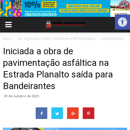
Abrir 
Inicio
Sec. Agricultura, Meio Ambiente e Infraestrutura
Infraestrutura
Iniciada a obra de
pavimentação asfáltica na
Estrada Planalto saída para
Bandeirantes
30 de outubro de 2025