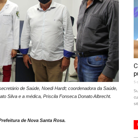
C
p
5 
 e secretário de Saúde, Noedi Hardt; coordenadora da Saúde,
Su
ato Silva e a médica, Priscila Fonseca Donato Albrecht.
cu
si
refeitura de Nova Santa Rosa.