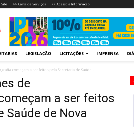
 Site
>> Carta de Serviços
>> Acesso a Informação
ETARIAS
LEGISLAÇÃO
LICITAÇÕES
IMPRENSA
DIÁ
rafia começam a ser feitos pela Secretaria de Saúde...
es de
 começam a ser feitos
de Saúde de Nova