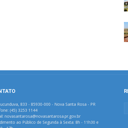
NTATO
R
Tucunduva, 833 - 85930-000 - Nova Santa Rosa - PR
fone: (45) 3253 1144
il: novasantarosa@novasantarosa.pr.gov.br
dimento ao Público de Segunda à Sexta: 8h - 11h30 e