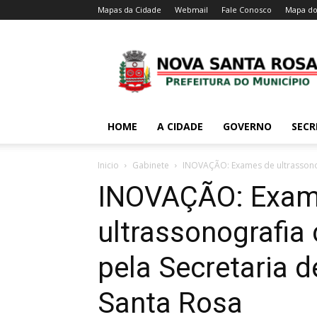
Mapas da Cidade
Webmail
Fale Conosco
Mapa do
HOME
A CIDADE
GOVERNO
SECR
Inicio
Gabinete
INOVAÇÃO: Exames de ultrassonog
INOVAÇÃO: Exam
ultrassonografia
pela Secretaria 
Santa Rosa