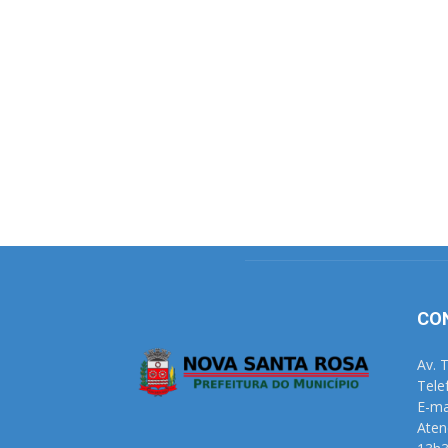
CO
Av. 
Tele
E-ma
Aten