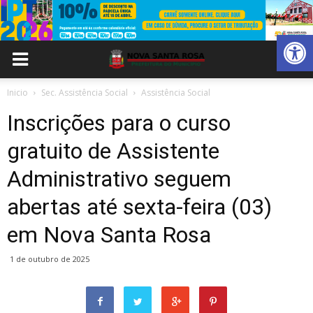
Abrir 
Inicio
Sec. Assistência Social
Assistência Social
Inscrições para o curso
gratuito de Assistente
Administrativo seguem
abertas até sexta-feira (03)
em Nova Santa Rosa
1 de outubro de 2025