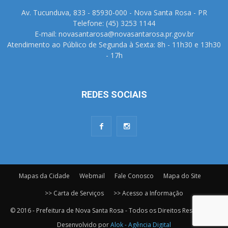
Av. Tucunduva, 833 - 85930-000 - Nova Santa Rosa - PR
Telefone: (45) 3253 1144
E-mail: novasantarosa@novasantarosa.pr.gov.br
Atendimento ao Público de Segunda à Sexta: 8h - 11h30 e 13h30
- 17h
REDES SOCIAIS
Mapas da Cidade
Webmail
Fale Conosco
Mapa do Site
>> Carta de Serviços
>> Acesso a Informação
© 2016 - Prefeitura de Nova Santa Rosa - Todos os Direitos Reservados.
Desenvolvido por
Alok - Agência Digital