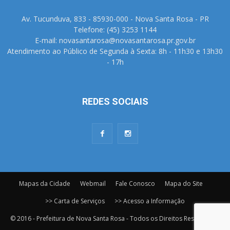
Av. Tucunduva, 833 - 85930-000 - Nova Santa Rosa - PR
Telefone: (45) 3253 1144
E-mail: novasantarosa@novasantarosa.pr.gov.br
Atendimento ao Público de Segunda à Sexta: 8h - 11h30 e 13h30
- 17h
REDES SOCIAIS
Mapas da Cidade
Webmail
Fale Conosco
Mapa do Site
>> Carta de Serviços
>> Acesso a Informação
© 2016 - Prefeitura de Nova Santa Rosa - Todos os Direitos Reservados.