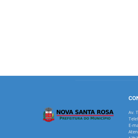
CO
Av. 
Tele
E-ma
Aten