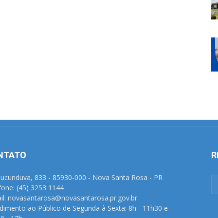
NTATO
R
Tucunduva, 833 - 85930-000 - Nova Santa Rosa - PR
fone: (45) 3253 1144
il: novasantarosa@novasantarosa.pr.gov.br
dimento ao Público de Segunda à Sexta: 8h - 11h30 e