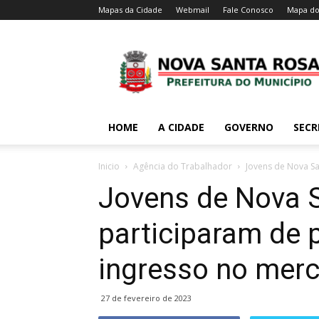
Mapas da Cidade
Webmail
Fale Conosco
Mapa do
HOME
A CIDADE
GOVERNO
SECR
Inicio
Agência do Trabalhador
Jovens de Nova Sa
Jovens de Nova 
participaram de p
ingresso no merc
27 de fevereiro de 2023