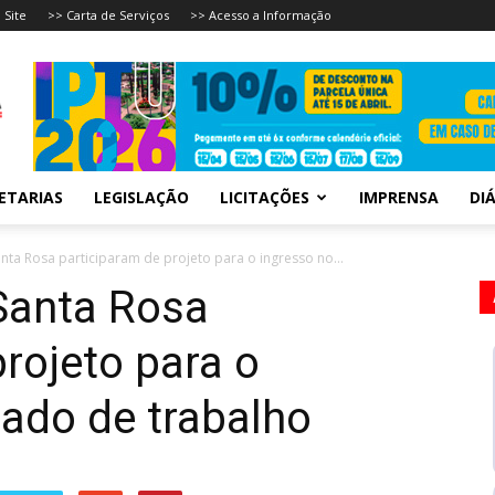
 Site
>> Carta de Serviços
>> Acesso a Informação
ETARIAS
LEGISLAÇÃO
LICITAÇÕES
IMPRENSA
DIÁ
nta Rosa participaram de projeto para o ingresso no...
Santa Rosa
rojeto para o
ado de trabalho