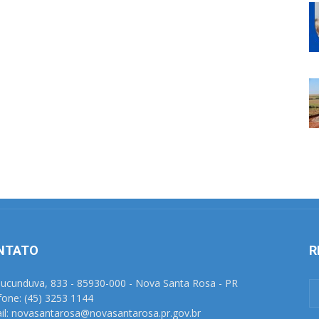
NTATO
R
Tucunduva, 833 - 85930-000 - Nova Santa Rosa - PR
fone: (45) 3253 1144
il: novasantarosa@novasantarosa.pr.gov.br