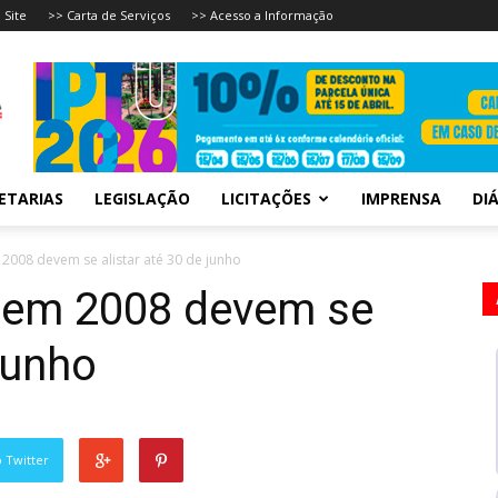
 Site
>> Carta de Serviços
>> Acesso a Informação
ETARIAS
LEGISLAÇÃO
LICITAÇÕES
IMPRENSA
DIÁ
2008 devem se alistar até 30 de junho
 em 2008 devem se
 junho
 Twitter