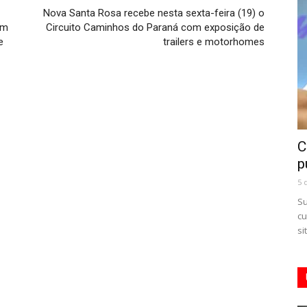
Nova Santa Rosa recebe nesta sexta-feira (19) o
om
Circuito Caminhos do Paraná com exposição de
e
trailers e motorhomes
C
p
5 
Su
cu
si