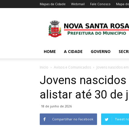
Mapas da Cidade
Webmail
Fale Conosco
Mapa do
HOME
A CIDADE
GOVERNO
SECR
Inicio
Avisos e Comunicados
Jovens nascidos em 
Jovens nascidos
alistar até 30 de
18 de junho de 2026
Compartilhar no Facebook
Tweet no