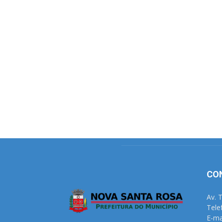
CO
Av. 
Tele
E-ma