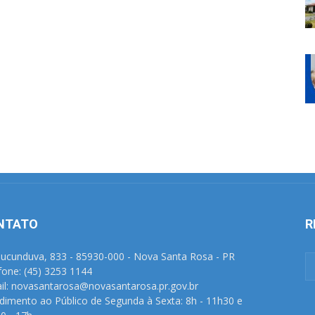
NTATO
R
Tucunduva, 833 - 85930-000 - Nova Santa Rosa - PR
fone: (45) 3253 1144
il: novasantarosa@novasantarosa.pr.gov.br
dimento ao Público de Segunda à Sexta: 8h - 11h30 e