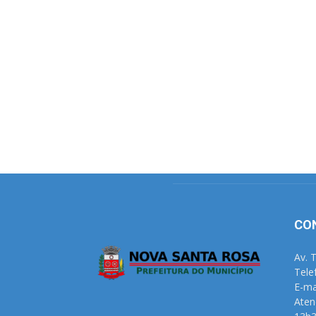
CO
Av. 
Tele
E-ma
Aten