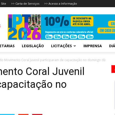
 Site
>> Carta de Serviços
>> Acesso a Informação
ETARIAS
LEGISLAÇÃO
LICITAÇÕES
IMPRENSA
DIÁ
do Movimento Coral Juvenil participaram de capacitação no domingo (6)
ento Coral Juvenil
capacitação no