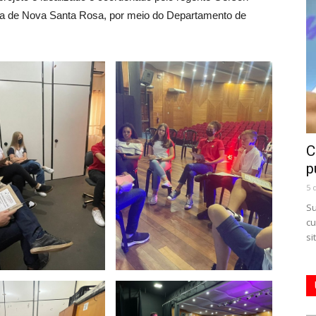
ura de Nova Santa Rosa, por meio do Departamento de
C
p
5 
Su
cu
si