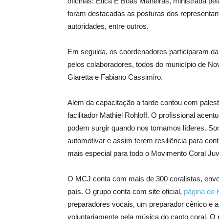
oficinas: Ética E Boas Maneiras, ministrada pe
foram destacadas as posturas dos representant
autoridades, entre outros.
Em seguida, os coordenadores participaram da 
pelos colaboradores, todos do município de No
Giaretta e Fabiano Cassimiro.
Além da capacitação a tarde contou com palestra
facilitador Mathiel Rohloff. O profissional ace
podem surgir quando nos tornamos líderes. Som
automotivar e assim terem resiliência para cont
mais especial para todo o Movimento Coral Juv
O MCJ conta com mais de 300 coralistas, envol
país. O grupo conta com site oficial,
página do
preparadores vocais, um preparador cênico e 
voluntariamente pela música do canto coral. O 