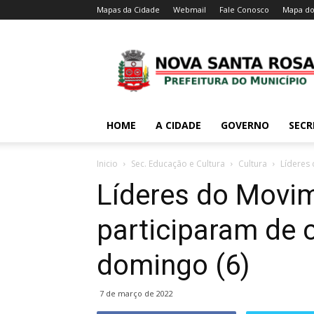
Mapas da Cidade
Webmail
Fale Conosco
Mapa do
HOME
A CIDADE
GOVERNO
SECR
Inicio
Sec. Educação e Cultura
Cultura
Líderes 
Líderes do Movim
participaram de 
domingo (6)
7 de março de 2022