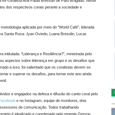
la ex-coralista Ana Paula Bressan de Pato Bragado. Neste
es dos respectivos corais perante a sociedade e
metodologia aplicada por meio do “World Café”, liderada
va Santa Rosa: Jyan Oviedo, Luana Bresolin, Lucas
 intitulada: “Liderança e Resiliência?”, ministrada pelo
ntuou aspectos sobre liderança em grupo e os desafios que
ado a isso, foi salientado que os coralistas devem se
ornar e superar os desafios, para tornar este ano ainda
enil.
vidos e engajados na defesa e difusão do canto coral pelo
 Facebook
e no Instagram, equipe de monitores, dois
assessores de comunicação. Todos trabalhando
projeto é idealizado e coordenado pelo regente Gerson