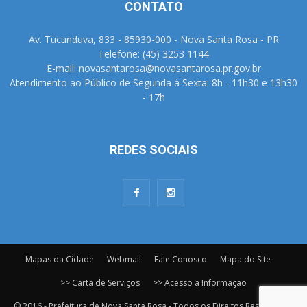
CONTATO
Av. Tucunduva, 833 - 85930-000 - Nova Santa Rosa - PR
Telefone: (45) 3253 1144
E-mail: novasantarosa@novasantarosa.pr.gov.br
Atendimento ao Público de Segunda à Sexta: 8h - 11h30 e 13h30
- 17h
REDES SOCIAIS
Mapas da Cidade
Webmail
Fale Conosco
Mapa do Site
>> Carta de Serviços
>> Acesso a Informação
© 2016 - Prefeitura de Nova Santa Rosa - Todos os Direitos Reservados.