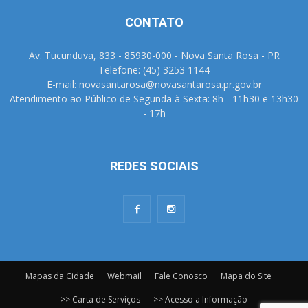
CONTATO
Av. Tucunduva, 833 - 85930-000 - Nova Santa Rosa - PR
Telefone: (45) 3253 1144
E-mail: novasantarosa@novasantarosa.pr.gov.br
Atendimento ao Público de Segunda à Sexta: 8h - 11h30 e 13h30
- 17h
REDES SOCIAIS
Mapas da Cidade
Webmail
Fale Conosco
Mapa do Site
>> Carta de Serviços
>> Acesso a Informação