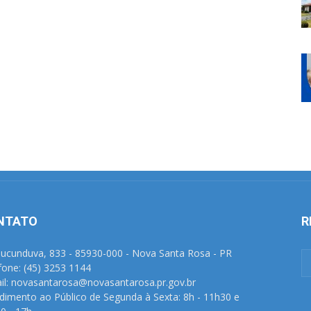
NTATO
R
Tucunduva, 833 - 85930-000 - Nova Santa Rosa - PR
fone: (45) 3253 1144
il: novasantarosa@novasantarosa.pr.gov.br
dimento ao Público de Segunda à Sexta: 8h - 11h30 e