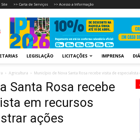
 Site
>> Carta de Serviços
>> Acesso a Informação
ETARIAS
LEGISLAÇÃO
LICITAÇÕES
IMPRENSA
DIÁ
ra
Agricultura
Município de Nova Santa Rosa recebe visita de especialista 
a Santa Rosa recebe
lista em recursos
istrar ações