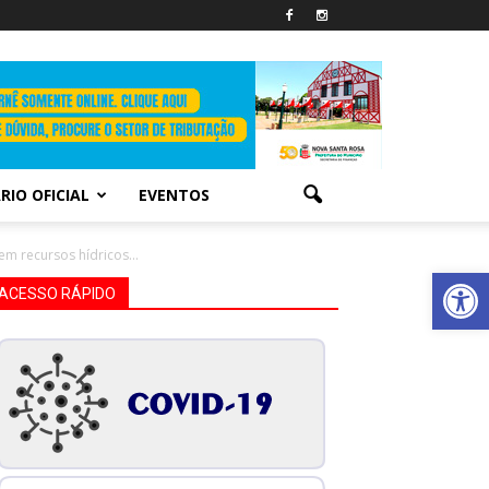
RIO OFICIAL
EVENTOS
em recursos hídricos...
Abrir 
ACESSO RÁPIDO