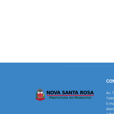
CO
Av. 
Tele
E-ma
Aten