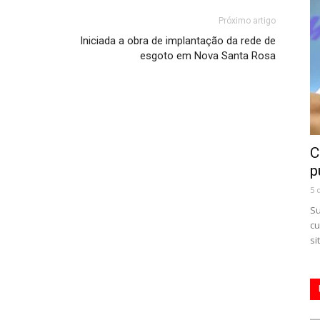
Próximo artigo
Iniciada a obra de implantação da rede de
esgoto em Nova Santa Rosa
C
p
5 
Su
cu
si