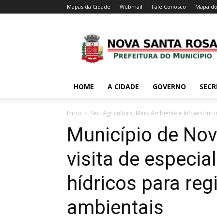
Mapas da Cidade
Webmail
Fale Conosco
Mapa do
HOME
A CIDADE
GOVERNO
SECR
Inicio
Sec. Agricultura, Meio Ambiente e Infraestrutu
Município de Nov
visita de especia
hídricos para reg
ambientais