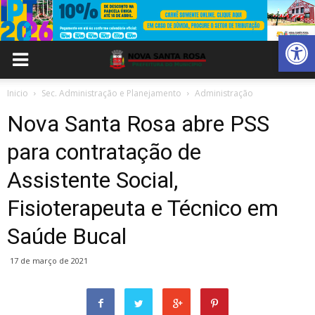
Abrir 
Inicio
Sec. Administração e Planejamento
Administração
Nova Santa Rosa abre PSS
para contratação de
Assistente Social,
Fisioterapeuta e Técnico em
Saúde Bucal
17 de março de 2021