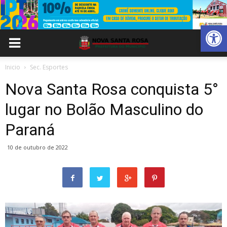
Abrir 
Inicio
Sec. Esportes
Nova Santa Rosa conquista 5°
lugar no Bolão Masculino do
Paraná
10 de outubro de 2022