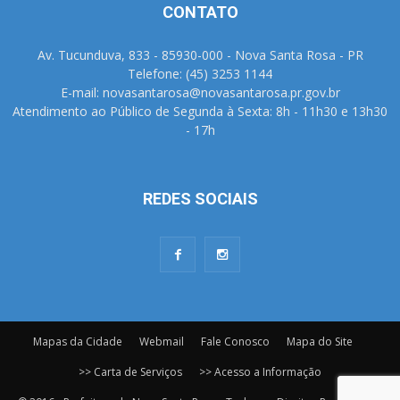
CONTATO
Av. Tucunduva, 833 - 85930-000 - Nova Santa Rosa - PR
Telefone: (45) 3253 1144
E-mail: novasantarosa@novasantarosa.pr.gov.br
Atendimento ao Público de Segunda à Sexta: 8h - 11h30 e 13h30
- 17h
REDES SOCIAIS
Mapas da Cidade
Webmail
Fale Conosco
Mapa do Site
>> Carta de Serviços
>> Acesso a Informação