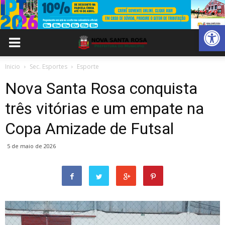
Abrir 
Inicio
Sec. Esportes
Esporte
Nova Santa Rosa conquista
três vitórias e um empate na
Copa Amizade de Futsal
5 de maio de 2026