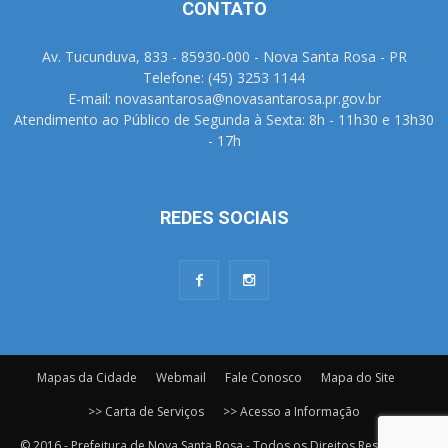
CONTATO
Av. Tucunduva, 833 - 85930-000 - Nova Santa Rosa - PR
Telefone: (45) 3253 1144
E-mail: novasantarosa@novasantarosa.pr.gov.br
Atendimento ao Público de Segunda à Sexta: 8h - 11h30 e 13h30
- 17h
REDES SOCIAIS
Mapas da Cidade
Webmail
Fale Conosco
Mapa do Site
>> Carta de Serviços
>> Acesso a Informação
© 2016 - Prefeitura de Nova Santa Rosa - Todos os Direitos Reservados.