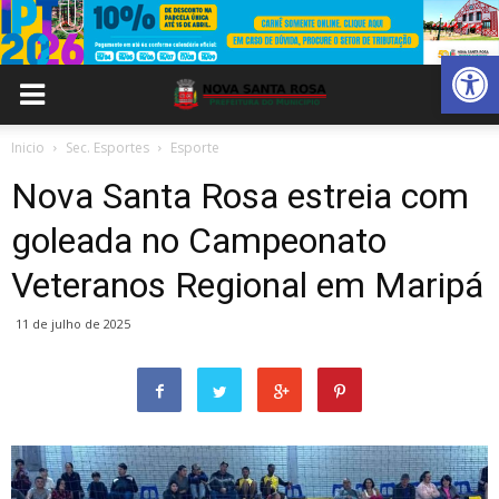
Abrir 
Inicio
Sec. Esportes
Esporte
Nova Santa Rosa estreia com
goleada no Campeonato
Veteranos Regional em Maripá
11 de julho de 2025