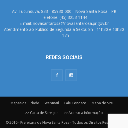
Av. Tucunduva, 833 - 85930-000 - Nova Santa Rosa - PR
Telefone: (45) 3253 1144
E-mail: novasantarosa@novasantarosa.pr.gov.br
Atendimento ao Público de Segunda à Sexta: 8h - 11h30 e 13h30
- 17h
REDES SOCIAIS
Mapas da Cidade
Webmail
Fale Conosco
Mapa do Site
>> Carta de Serviços
>> Acesso a Informação
© 2016 - Prefeitura de Nova Santa Rosa - Todos os Direitos Reservados.