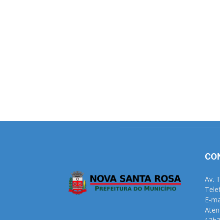
CO
Av. 
Tele
E-ma
Aten