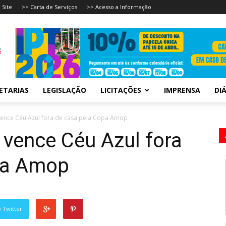
 Site
>> Carta de Serviços
>> Acesso a Informação
ETARIAS
LEGISLAÇÃO
LICITAÇÕES
IMPRENSA
DIÁ
vence Céu Azul fora de casa pela Copa Amop
vence Céu Azul fora
pa Amop
 Twitter