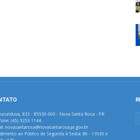
NTATO
R
Tucunduva, 833 - 85930-000 - Nova Santa Rosa - PR
fone: (45) 3253 1144
il: novasantarosa@novasantarosa.pr.gov.br
dimento ao Público de Segunda à Sexta: 8h - 11h30 e