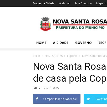
Mapas da Cidade
Webmail
Fale Conosco
Mapa do
HOME
A CIDADE
GOVERNO
SECR
Inicio
Sec. Esportes
Esporte
Nova Santa Rosa 
Nova Santa Rosa 
de casa pela Co
28 de maio de 2025
Compartilhar no Facebook
Tweet no