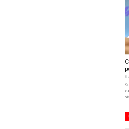
C
p
5 
Su
cu
si