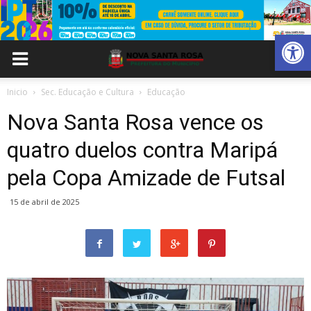
Abrir 
Inicio
Sec. Educação e Cultura
Educação
Nova Santa Rosa vence os
quatro duelos contra Maripá
pela Copa Amizade de Futsal
15 de abril de 2025