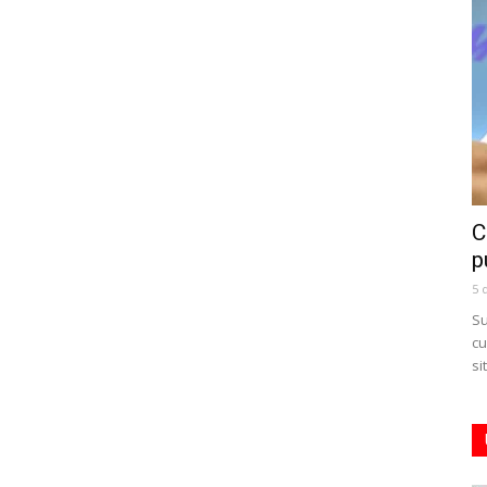
C
p
5 
Su
cu
si