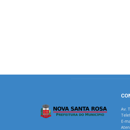
CO
Av. 
Tele
E-ma
Aten