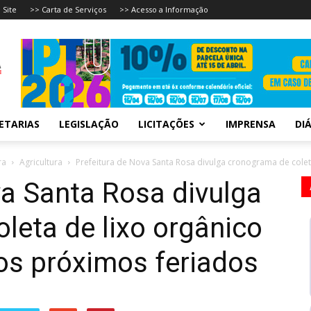
 Site
>> Carta de Serviços
>> Acesso a Informação
ETARIAS
LEGISLAÇÃO
LICITAÇÕES
IMPRENSA
DIÁ
ra
Agricultura
Prefeitura de Nova Santa Rosa divulga cronograma de coleta
va Santa Rosa divulga
leta de lixo orgânico
 os próximos feriados