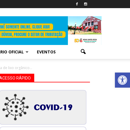
RIO OFICIAL
EVENTOS
 de lixo orgânico...
Abrir 
ACESSO RÁPIDO