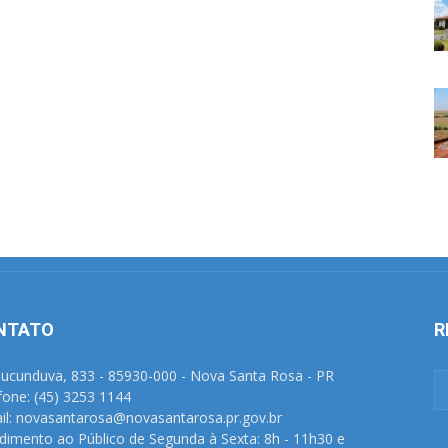
NTATO
R
Tucunduva, 833 - 85930-000 - Nova Santa Rosa - PR
fone: (45) 3253 1144
il: novasantarosa@novasantarosa.pr.gov.br
dimento ao Público de Segunda à Sexta: 8h - 11h30 e