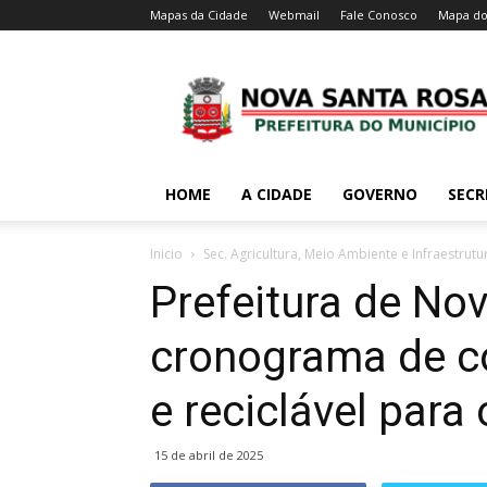
Mapas da Cidade
Webmail
Fale Conosco
Mapa do
HOME
A CIDADE
GOVERNO
SECR
Inicio
Sec. Agricultura, Meio Ambiente e Infraestrutu
Prefeitura de No
cronograma de co
e reciclável para
15 de abril de 2025