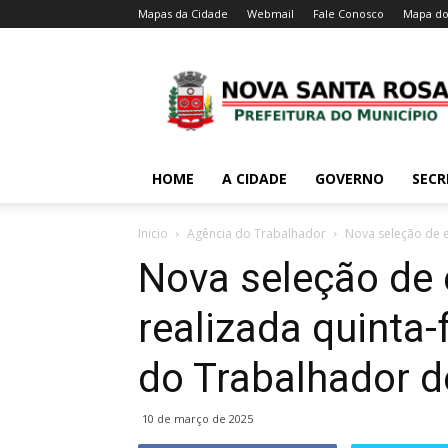
Mapas da Cidade
Webmail
Fale Conosco
Mapa do
HOME
A CIDADE
GOVERNO
SECR
Inicio
Agência do Trabalhador
Nova seleção de e
Nova seleção de
realizada quinta-
do Trabalhador 
10 de março de 2025