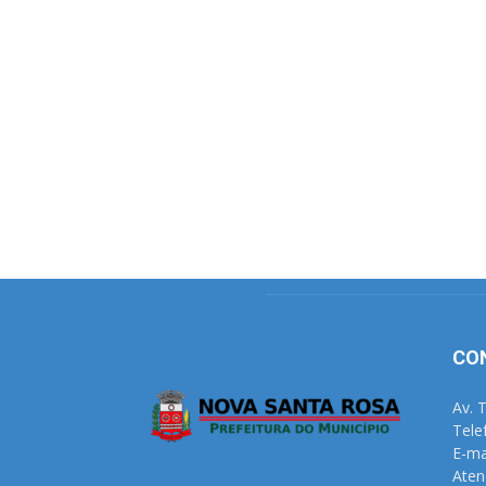
CO
Av. 
Tele
E-ma
Aten