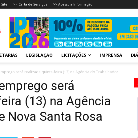
 Site
>> Carta de Serviços
>> Acesso a Informação
ETARIAS
LEGISLAÇÃO
LICITAÇÕES
IMPRENSA
DIÁ
mprego será realizada quinta-feira (13) na Agência do Trabalhador...
 emprego será
feira (13) na Agência
de Nova Santa Rosa