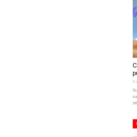
C
p
5 
Su
cu
si