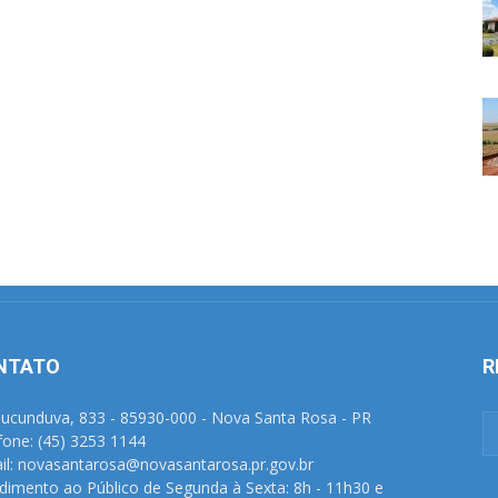
NTATO
R
Tucunduva, 833 - 85930-000 - Nova Santa Rosa - PR
fone: (45) 3253 1144
il: novasantarosa@novasantarosa.pr.gov.br
dimento ao Público de Segunda à Sexta: 8h - 11h30 e