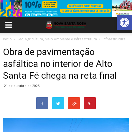
Abrir 
Inicio
Sec. Agricultura, Meio Ambiente e Infraestrutura
Infraestrutura
Obra de pavimentação
asfáltica no interior de Alto
Santa Fé chega na reta final
21 de outubro de 2025