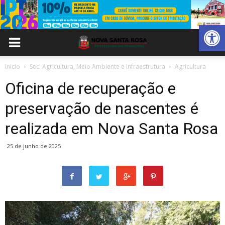
Abrir 
Inicio
Sec. Agricultura, Meio Ambiente e Infraestrutura
Agricultura
Oficina de recuperação e
preservação de nascentes é
realizada em Nova Santa Rosa
25 de junho de 2025