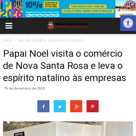
Abrir 
Inicio
Sec. de Indústria, Comércio e Turismo
Papai Noel visita o comércio
de Nova Santa Rosa e leva o
espírito natalino às empresas
19 de dezembro de 2025