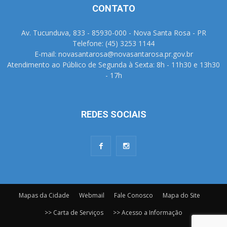
CONTATO
Av. Tucunduva, 833 - 85930-000 - Nova Santa Rosa - PR
Telefone: (45) 3253 1144
E-mail: novasantarosa@novasantarosa.pr.gov.br
Atendimento ao Público de Segunda à Sexta: 8h - 11h30 e 13h30
- 17h
REDES SOCIAIS
Mapas da Cidade
Webmail
Fale Conosco
Mapa do Site
>> Carta de Serviços
>> Acesso a Informação