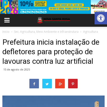
Abrir 
Inicio
Sec. Agricultura, Meio Ambiente e Infraestrutura
Agricultura
Prefeitura inicia instalação de
defletores para proteção de
lavouras contra luz artificial
15 de agosto de 2025