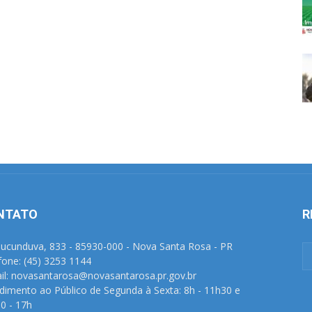
NTATO
R
Tucunduva, 833 - 85930-000 - Nova Santa Rosa - PR
fone: (45) 3253 1144
il: novasantarosa@novasantarosa.pr.gov.br
dimento ao Público de Segunda à Sexta: 8h - 11h30 e
0 - 17h