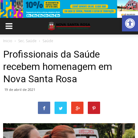
Abrir 
Inicio
Sec. Saúde
Saúde
Profissionais da Saúde
recebem homenagem em
Nova Santa Rosa
19 de abril de 2021