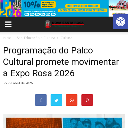
Abrir 
Inicio
Sec. Educação e Cultura
Cultura
Programação do Palco
Cultural promete movimentar
a Expo Rosa 2026
22 de abril de 2026