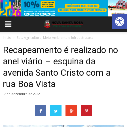
Abrir 
Inicio
Sec. Agricultura, Meio Ambiente e Infraestrutura
Recapeamento é realizado no
anel viário – esquina da
avenida Santo Cristo com a
rua Boa Vista
7 de dezembro de 2022