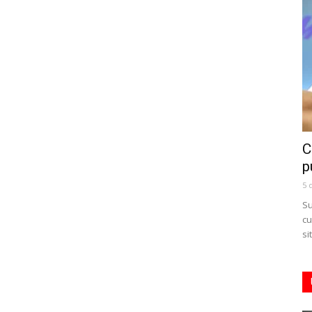
C
p
5 
Su
cu
si