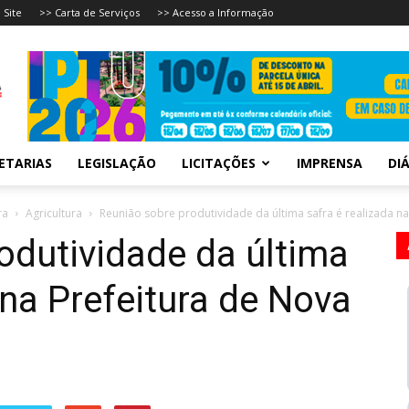
 Site
>> Carta de Serviços
>> Acesso a Informação
ETARIAS
LEGISLAÇÃO
LICITAÇÕES
IMPRENSA
DIÁ
ra
Agricultura
Reunião sobre produtividade da última safra é realizada na 
odutividade da última
 na Prefeitura de Nova