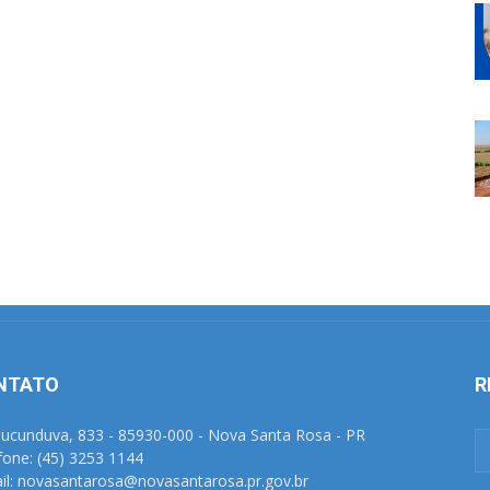
NTATO
R
Tucunduva, 833 - 85930-000 - Nova Santa Rosa - PR
fone: (45) 3253 1144
il: novasantarosa@novasantarosa.pr.gov.br