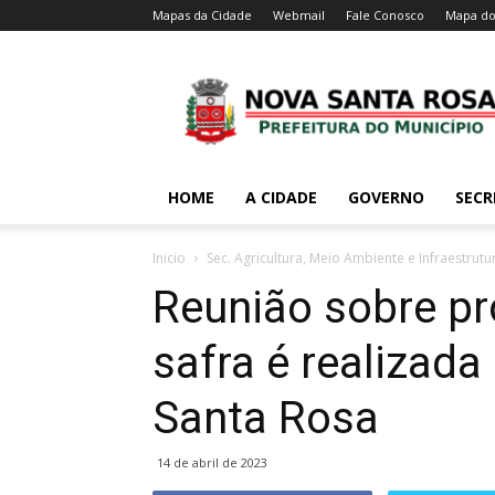
Mapas da Cidade
Webmail
Fale Conosco
Mapa do
HOME
A CIDADE
GOVERNO
SECR
Inicio
Sec. Agricultura, Meio Ambiente e Infraestrutu
Reunião sobre pr
safra é realizada
Santa Rosa
14 de abril de 2023