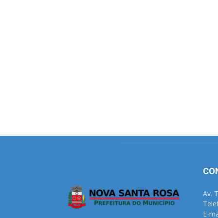
CO
Av. 
Tele
E-ma