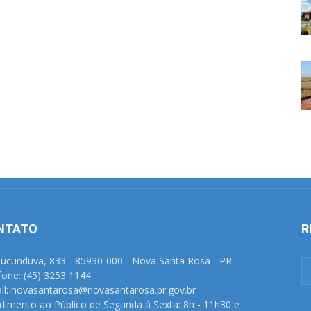
NTATO
R
Tucunduva, 833 - 85930-000 - Nova Santa Rosa - PR
fone: (45) 3253 1144
il: novasantarosa@novasantarosa.pr.gov.br
dimento ao Público de Segunda à Sexta: 8h - 11h30 e