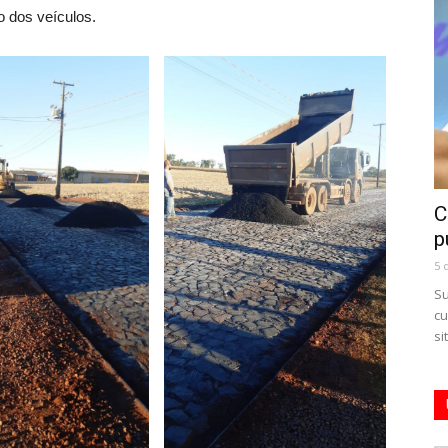
o dos veículos.
C
p
5 
Su
cu
si