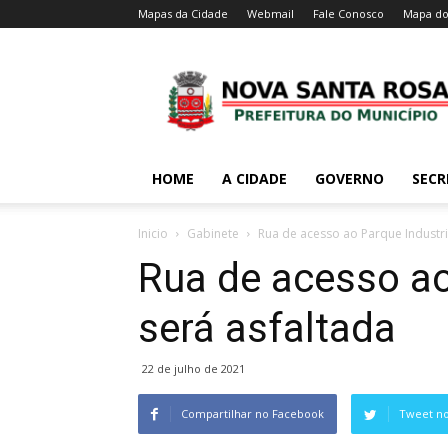
Mapas da Cidade
Webmail
Fale Conosco
Mapa do
HOME
A CIDADE
GOVERNO
SECR
Inicio
Gabinete
Rua de acesso ao Parque Industri
Rua de acesso ao
será asfaltada
22 de julho de 2021
Compartilhar no Facebook
Tweet no