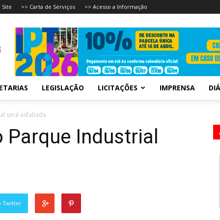
 Site
>> Carta de Serviços
>> Acesso a Informação
ETARIAS
LEGISLAÇÃO
LICITAÇÕES
IMPRENSA
DIÁ
al será asfaltada
 Parque Industrial
 Twitter