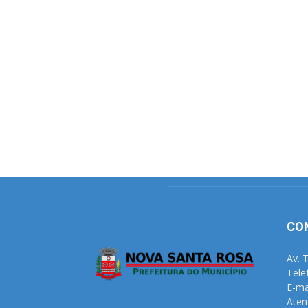
CO
Av. 
Tele
E-ma
Aten