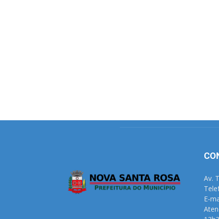
CO
Av. 
Tele
E-ma
Aten