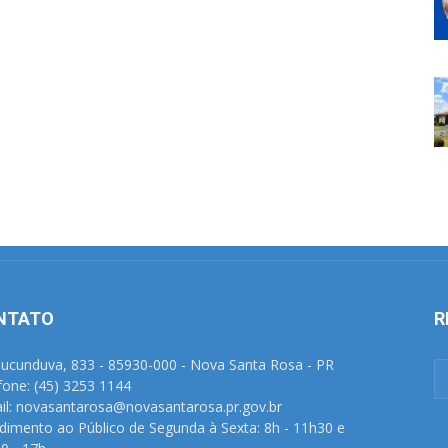
NTATO
R
Tucunduva, 833 - 85930-000 - Nova Santa Rosa - PR
fone: (45) 3253 1144
il: novasantarosa@novasantarosa.pr.gov.br
dimento ao Público de Segunda à Sexta: 8h - 11h30 e