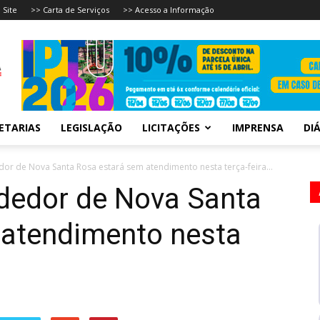
 Site
>> Carta de Serviços
>> Acesso a Informação
ETARIAS
LEGISLAÇÃO
LICITAÇÕES
IMPRENSA
DIÁ
or de Nova Santa Rosa estará sem atendimento nesta terça-feira...
dedor de Nova Santa
 atendimento nesta