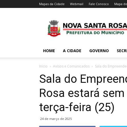
Mapas da Cidade
Webmail
Fale Conosco
Mapa do
HOME
A CIDADE
GOVERNO
SECR
Inicio
Avisos e Comunicados
Sala do Empreended
Sala do Empreen
Rosa estará sem
terça-feira (25)
24 de março de 2025