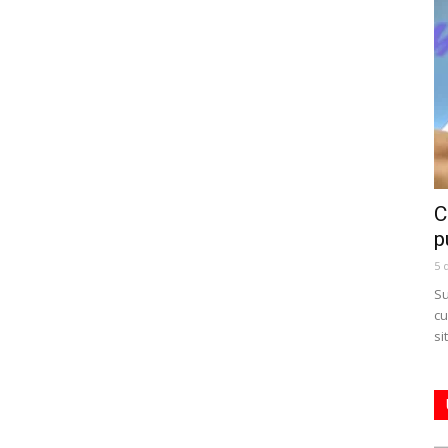
C
p
5 
Su
cu
si