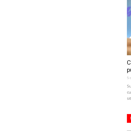
C
p
5 
Su
cu
si