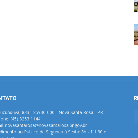
NTATO
R
Tucunduva, 833 - 85930-000 - Nova Santa Rosa - PR
fone: (45) 3253 1144
il: novasantarosa@novasantarosa.pr.gov.br
dimento ao Público de Segunda à Sexta: 8h - 11h30 e