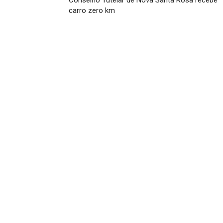
Conselho Tutelar de Nova Santa Rosa recebe
carro zero km