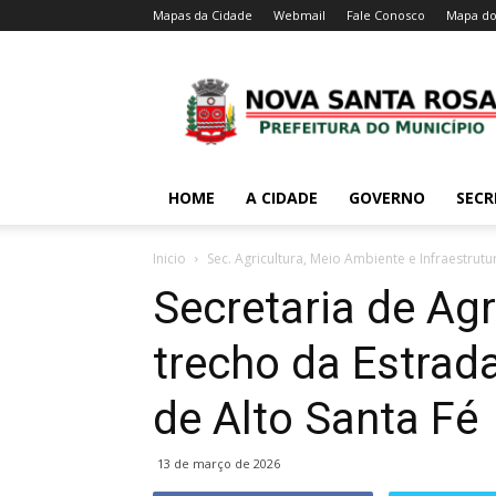
Mapas da Cidade
Webmail
Fale Conosco
Mapa do
HOME
A CIDADE
GOVERNO
SECR
Inicio
Sec. Agricultura, Meio Ambiente e Infraestrutu
Secretaria de Agr
trecho da Estrada
de Alto Santa Fé
13 de março de 2026