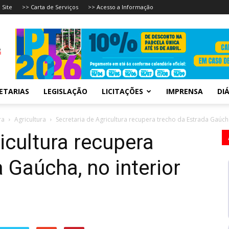
 Site
>> Carta de Serviços
>> Acesso a Informação
ETARIAS
LEGISLAÇÃO
LICITAÇÕES
IMPRENSA
DIÁ
ra
Agricultura
Secretaria de Agricultura recupera trecho da Estrada Gaúcha,
icultura recupera
 Gaúcha, no interior