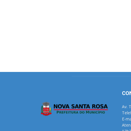
CO
Av. 
Tele
E-ma
Aten