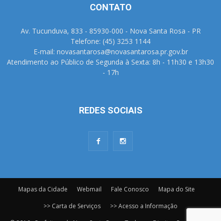
CONTATO
Av. Tucunduva, 833 - 85930-000 - Nova Santa Rosa - PR
Telefone: (45) 3253 1144
E-mail: novasantarosa@novasantarosa.pr.gov.br
Atendimento ao Público de Segunda à Sexta: 8h - 11h30 e 13h30
- 17h
REDES SOCIAIS
Mapas da Cidade
Webmail
Fale Conosco
Mapa do Site
>> Carta de Serviços
>> Acesso a Informação