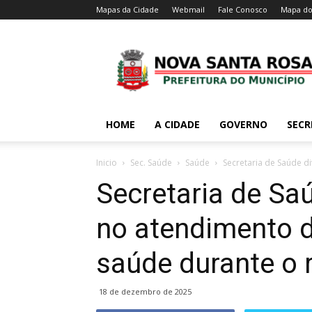
Mapas da Cidade
Webmail
Fale Conosco
Mapa do
HOME
A CIDADE
GOVERNO
SECR
Inicio
Sec. Saúde
Saúde
Secretaria de Saúde d
Secretaria de Sa
no atendimento 
saúde durante o 
18 de dezembro de 2025