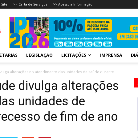
 Site
>> Carta de Serviços
>> Acesso a Informação
ETARIAS
LEGISLAÇÃO
LICITAÇÕES
IMPRENSA
DIÁ
ivulga alterações no atendimento das unidades de saúde durante...
úde divulga alterações
das unidades de
recesso de fim de ano