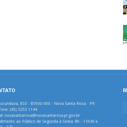
NTATO
R
Tucunduva, 833 - 85930-000 - Nova Santa Rosa - PR
fone: (45) 3253 1144
il: novasantarosa@novasantarosa.pr.gov.br
dimento ao Público de Segunda à Sexta: 8h - 11h30 e