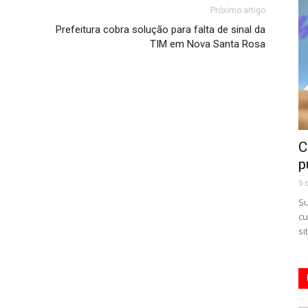
Próximo artigo
Prefeitura cobra solução para falta de sinal da
TIM em Nova Santa Rosa
C
p
5 
Su
cu
si