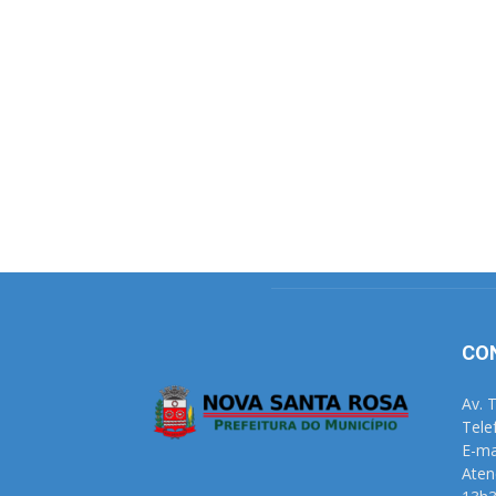
CO
Av. 
Tele
E-ma
Aten