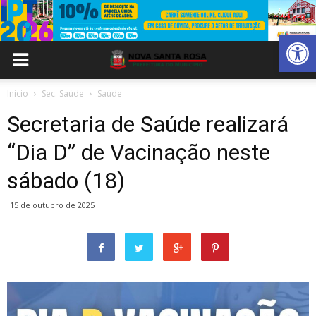
Abrir 
Inicio
Sec. Saúde
Saúde
Secretaria de Saúde realizará
“Dia D” de Vacinação neste
sábado (18)
15 de outubro de 2025