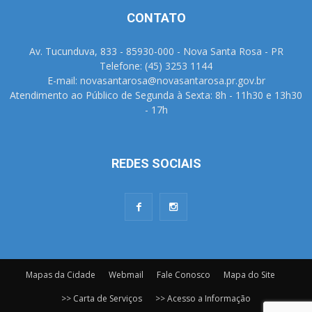
CONTATO
Av. Tucunduva, 833 - 85930-000 - Nova Santa Rosa - PR
Telefone: (45) 3253 1144
E-mail: novasantarosa@novasantarosa.pr.gov.br
Atendimento ao Público de Segunda à Sexta: 8h - 11h30 e 13h30
- 17h
REDES SOCIAIS
Mapas da Cidade
Webmail
Fale Conosco
Mapa do Site
>> Carta de Serviços
>> Acesso a Informação