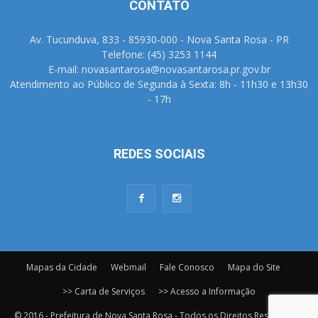
CONTATO
Av. Tucunduva, 833 - 85930-000 - Nova Santa Rosa - PR
Telefone: (45) 3253 1144
E-mail: novasantarosa@novasantarosa.pr.gov.br
Atendimento ao Público de Segunda à Sexta: 8h - 11h30 e 13h30
- 17h
REDES SOCIAIS
Mapas da Cidade
Webmail
Fale Conosco
Mapa do Site
>> Carta de Serviços
>> Acesso a Informação
© 2016 - Prefeitura de Nova Santa Rosa - Todos os Direitos Reservados.