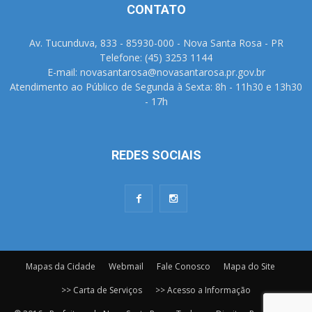
CONTATO
Av. Tucunduva, 833 - 85930-000 - Nova Santa Rosa - PR
Telefone: (45) 3253 1144
E-mail: novasantarosa@novasantarosa.pr.gov.br
Atendimento ao Público de Segunda à Sexta: 8h - 11h30 e 13h30
- 17h
REDES SOCIAIS
Mapas da Cidade
Webmail
Fale Conosco
Mapa do Site
>> Carta de Serviços
>> Acesso a Informação