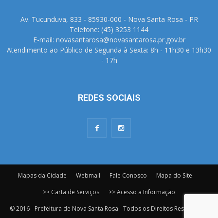
Av. Tucunduva, 833 - 85930-000 - Nova Santa Rosa - PR
Telefone: (45) 3253 1144
E-mail: novasantarosa@novasantarosa.pr.gov.br
Atendimento ao Público de Segunda à Sexta: 8h - 11h30 e 13h30
- 17h
REDES SOCIAIS
Mapas da Cidade
Webmail
Fale Conosco
Mapa do Site
>> Carta de Serviços
>> Acesso a Informação
© 2016 - Prefeitura de Nova Santa Rosa - Todos os Direitos Reservados.