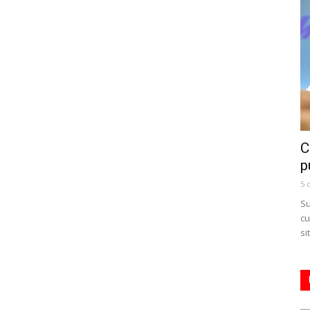
C
p
5 
Su
cu
si