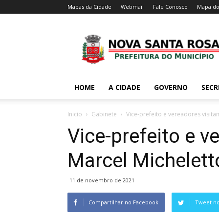
Mapas da Cidade
Webmail
Fale Conosco
Mapa do
HOME
A CIDADE
GOVERNO
SECR
Inicio
Gabinete
Vice-prefeito e vereadores visita
Vice-prefeito e v
Marcel Michelett
11 de novembro de 2021
Compartilhar no Facebook
Tweet no