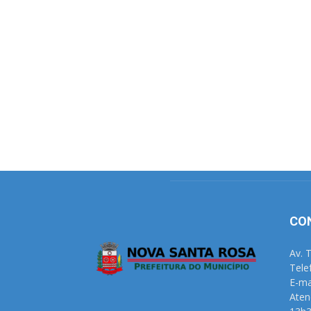
CO
Av. 
Tele
E-ma
Aten