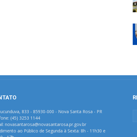
NTATO
R
Tucunduva, 833 - 85930-000 - Nova Santa Rosa - PR
fone: (45) 3253 1144
il: novasantarosa@novasantarosa.pr.gov.br
dimento ao Público de Segunda à Sexta: 8h - 11h30 e