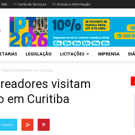
 Site
>> Carta de Serviços
>> Acesso a Informação
ETARIAS
LEGISLAÇÃO
LICITAÇÕES
IMPRENSA
DIÁ
m Marcel Micheletto em Curitiba
ereadores visitam
o em Curitiba
 Twitter