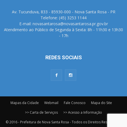
Av. Tucunduva, 833 - 85930-000 - Nova Santa Rosa - PR
Telefone: (45) 3253 1144
E-mail: novasantarosa@novasantarosa.pr.gov.br
Atendimento ao Público de Segunda à Sexta: 8h - 11h30 e 13h30
- 17h
REDES SOCIAIS
Mapas da Cidade
Webmail
Fale Conosco
Mapa do Site
>> Carta de Serviços
>> Acesso a Informação
© 2016 - Prefeitura de Nova Santa Rosa - Todos os Direitos Reservados.