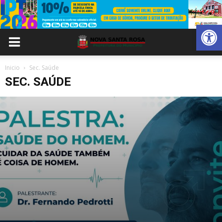
Abrir 
Inicio
Sec. Saúde
SEC. SAÚDE