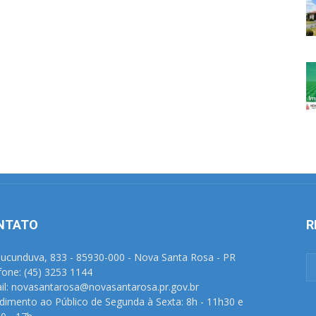
NTATO
R
Tucunduva, 833 - 85930-000 - Nova Santa Rosa - PR
fone: (45) 3253 1144
il: novasantarosa@novasantarosa.pr.gov.br
dimento ao Público de Segunda à Sexta: 8h - 11h30 e