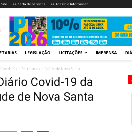
 Site
>> Carta de Serviços
>> Acesso a Informação
ETARIAS
LEGISLAÇÃO
LICITAÇÕES
IMPRENSA
DIÁ
 Covid-19 da Secretaria de Saúde de Nova Santa...
Diário Covid-19 da
úde de Nova Santa