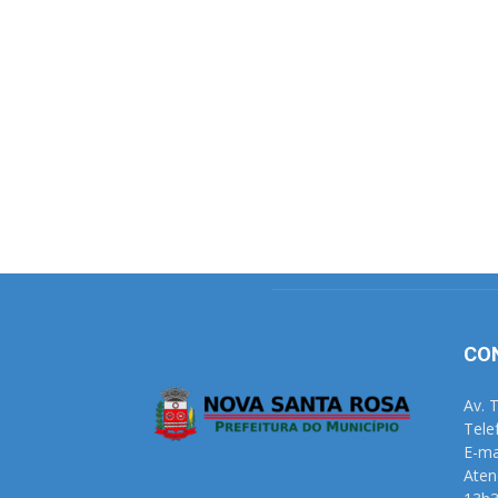
CO
Av. 
Tele
E-ma
Aten