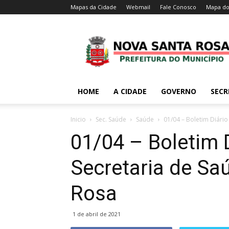
Mapas da Cidade
Webmail
Fale Conosco
Mapa do
HOME
A CIDADE
GOVERNO
SECR
Inicio
Sec. Saúde
Saúde
01/04 – Boletim Diário
01/04 – Boletim 
Secretaria de Sa
Rosa
1 de abril de 2021