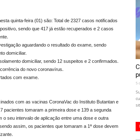
a quinta-feira (01) são: Total de 2327 casos notificados
positivo, sendo que 417 já estão recuperados e 2 casos
nte.
nvestigação aguardando o resultado do exame, sendo
o domiciliar.
olamento domiciliar, sendo 12 suspeitos e 2 confirmados.
C
corrência do novo coronavírus.
p
artados com exame.
5 
Su
cu
nados com as vacinas CoronaVac do Instituto Butantan e
si
17 pacientes tomaram a primeira dose e 139 a segunda
 o seu intervalo de aplicação entre uma dose e outra
, sendo assim, os pacientes que tomaram a 1ª dose devem
izante.