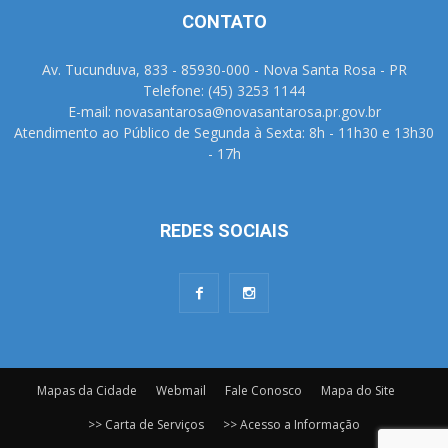
CONTATO
Av. Tucunduva, 833 - 85930-000 - Nova Santa Rosa - PR
Telefone: (45) 3253 1144
E-mail: novasantarosa@novasantarosa.pr.gov.br
Atendimento ao Público de Segunda à Sexta: 8h - 11h30 e 13h30
- 17h
REDES SOCIAIS
Mapas da Cidade
Webmail
Fale Conosco
Mapa do Site
>> Carta de Serviços
>> Acesso a Informação