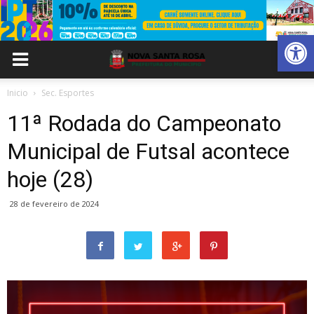
Abrir 
Inicio
Sec. Esportes
11ª Rodada do Campeonato
Municipal de Futsal acontece
hoje (28)
28 de fevereiro de 2024