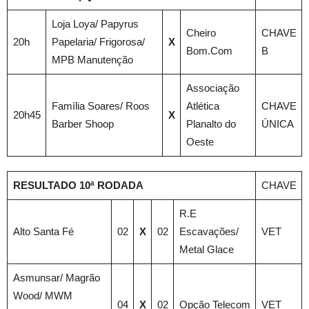
Loja Loya/ Papyrus
Cheiro
CHAVE
20h
Papelaria/ Frigorosa/
X
Bom.Com
B
MPB Manutenção
Associação
Família Soares/ Roos
Atlética
CHAVE
20h45
X
Barber Shoop
Planalto do
ÚNICA
Oeste
RESULTADO 10ª RODADA
CHAVE
R.E
Alto Santa Fé
02
X
02
Escavações/
VET
Metal Glace
Asmunsar/ Magrão
Wood/ MWM
04
X
02
Opção Telecom
VET